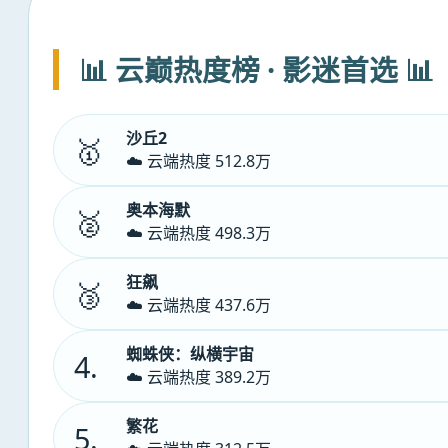
📊 云巅热度榜 · 影迷首选 📊
沙丘2
🥇
☁️ 云端热度 512.8万
奥本海默
🥈
☁️ 云端热度 498.3万
狂飙
🥉
☁️ 云端热度 437.6万
蜘蛛侠：纵横宇宙
4.
☁️ 云端热度 389.2万
繁花
5.