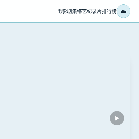
☁️
电影
剧集
综艺
纪录片
排行榜
▶