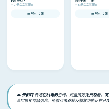
✨ 27天后云端首映
✨ 33天后云端首映
🎟️ 预约提醒
🎟️ 预约提醒
☁️
云影院
云端
在线电影
空间，海量资源
免费观看
，
高
真实影视作品信息，所有点击跳转及播放功能正在开